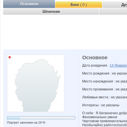
Основное
Блог
( 0 )
Др
Шпионаж
Основное
Дата рождения :
14 Январ
Место рождения : не указа
Место нахождения : не ука
Место проживания : не ука
Любимые места : не указа
Интересы : не указаны
О себе : Я бесконечно доб
Феноменально умное
Чертовски привлекательно
Портрет заполнен на 19 %
Необычайно работоспособ