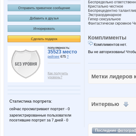
Беспредельно ответственн
Кристально честное
Отправить приватное сообщение
Беспрецедентно талантли
Экстраординарное
Добавить в друзья
Гипер сексуальное
Фантастически скромное 
Игнорировать
Комплименты
Сделать подарок
Комплиментов нет.
популярность:
35523 место
Вы не авторизованы! Чтоб
рейтинг
675
?
Как получить
Метки лидеров
уровень?
Статистика портрета:
Интервью
сейчас просматривают портрет - 0
зарегистрированные пользователи
посетившие портрет за 7 дней - 0
Последние
фотогра